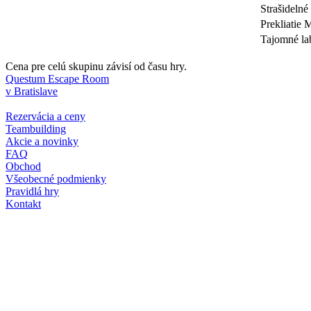
Strašidelné
Prekliatie
Tajomné la
Cena pre celú skupinu závisí od času hry.
Questum Escape Room
v Bratislave
Rezervácia a ceny
Teambuilding
Akcie a novinky
FAQ
Obchod
Všeobecné podmienky
Pravidlá hry
Kontakt