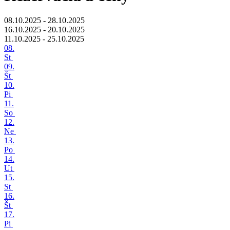
08.10.2025 - 28.10.2025
16.10.2025 - 20.10.2025
11.10.2025 - 25.10.2025
08.
St
09.
Št
10.
Pi
11.
So
12.
Ne
13.
Po
14.
Ut
15.
St
16.
Št
17.
Pi