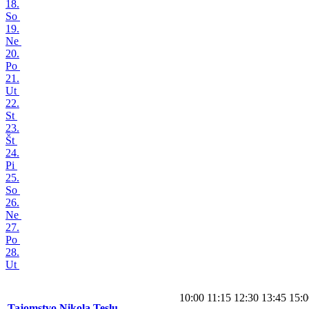
18.
So
19.
Ne
20.
Po
21.
Ut
22.
St
23.
Št
24.
Pi
25.
So
26.
Ne
27.
Po
28.
Ut
10:00
11:15
12:30
13:45
15:0
Tajomstvo Nikola Teslu