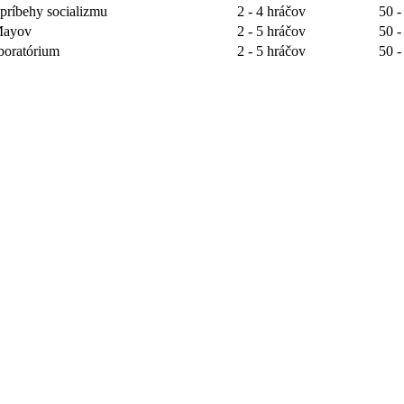
 príbehy socializmu
2 - 4 hráčov
50 -
 Mayov
2 - 5 hráčov
50 -
boratórium
2 - 5 hráčov
50 -