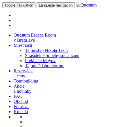
Toggle navigation
Language navigation
Questum Escape Room
v Bratislave
Miestnosti
Tajomstvo Nikola Teslu
Strašidelné príbehy socializmu
Prekliatie Mayov
Tajomné laboratórium
Rezervácia
a ceny
Teambuilding
Akcie
a novinky
FAQ
Obchod
Franšíza
Kontakt