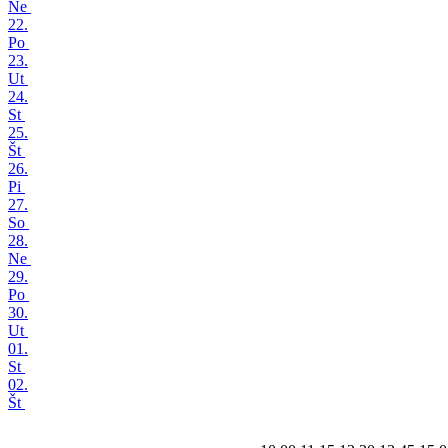
Ne
22.
Po
23.
Ut
24.
St
25.
Št
26.
Pi
27.
So
28.
Ne
29.
Po
30.
Ut
01.
St
02.
Št