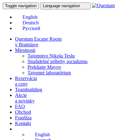
Toggle navigation
Language navigation
Questum Escape Room
v Bratislave
Miestnosti
Tajomstvo Nikola Teslu
Strašidelné príbehy socializmu
Prekliatie Mayov
Tajomné laboratórium
Rezervácia
a ceny
Teambuilding
Akcie
a novinky
FAQ
Obchod
Franšíza
Kontakt