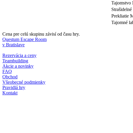
Tajomstvo 
Strašidelné
Prekliatie
Tajomné la
Cena pre celú skupinu závisí od času hry.
Questum Escape Room
v Bratislave
Rezervácia a ceny
Teambuilding
Akcie a novinky
FAQ
Obchod
Všeobecné podmienky
Pravidlá hry
Kontakt