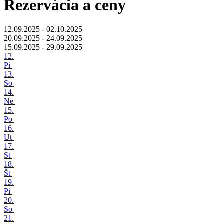
Rezervácia a ceny
12.09.2025 - 02.10.2025
20.09.2025 - 24.09.2025
15.09.2025 - 29.09.2025
12.
Pi
13.
So
14.
Ne
15.
Po
16.
Ut
17.
St
18.
Št
19.
Pi
20.
So
21.