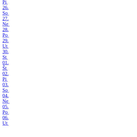
Pi
26.
So
27.
Ne
28.
Po
29.
Ut
30.
St
01.
Št
02.
Pi
03.
So
04.
Ne
05.
Po
06.
Ut