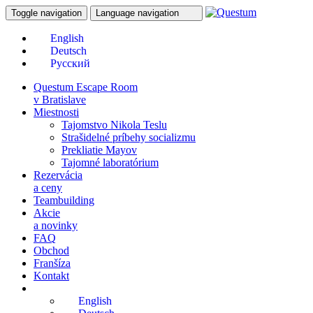
Toggle navigation
Language navigation
Questum Escape Room
v Bratislave
Miestnosti
Tajomstvo Nikola Teslu
Strašidelné príbehy socializmu
Prekliatie Mayov
Tajomné laboratórium
Rezervácia
a ceny
Teambuilding
Akcie
a novinky
FAQ
Obchod
Franšíza
Kontakt