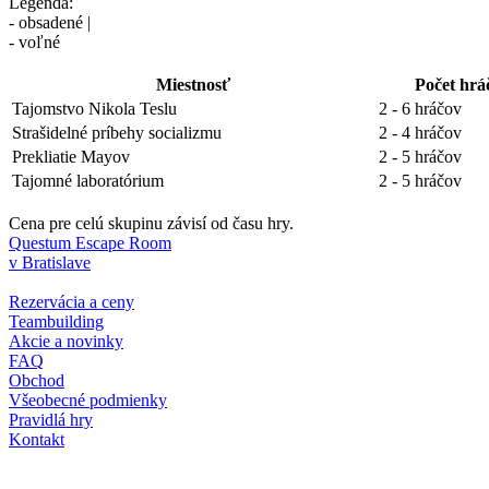
Legenda:
- obsadené |
- voľné
Miestnosť
Počet hrá
Tajomstvo Nikola Teslu
2 - 6 hráčov
Strašidelné príbehy socializmu
2 - 4 hráčov
Prekliatie Mayov
2 - 5 hráčov
Tajomné laboratórium
2 - 5 hráčov
Cena pre celú skupinu závisí od času hry.
Questum Escape Room
v Bratislave
Rezervácia a ceny
Teambuilding
Akcie a novinky
FAQ
Obchod
Všeobecné podmienky
Pravidlá hry
Kontakt