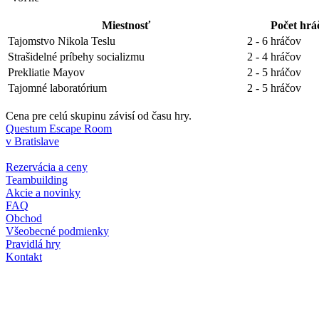
Miestnosť
Počet hrá
Tajomstvo Nikola Teslu
2 - 6 hráčov
Strašidelné príbehy socializmu
2 - 4 hráčov
Prekliatie Mayov
2 - 5 hráčov
Tajomné laboratórium
2 - 5 hráčov
Cena pre celú skupinu závisí od času hry.
Questum Escape Room
v Bratislave
Rezervácia a ceny
Teambuilding
Akcie a novinky
FAQ
Obchod
Všeobecné podmienky
Pravidlá hry
Kontakt