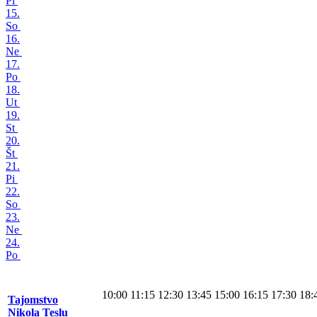
Pi
15.
So
16.
Ne
17.
Po
18.
Ut
19.
St
20.
Št
21.
Pi
22.
So
23.
Ne
24.
Po
10:00
11:15
12:30
13:45
15:00
16:15
17:30
18:
Tajomstvo
Nikola Teslu