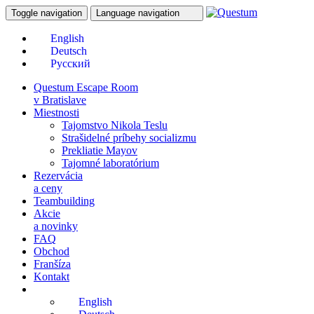
Toggle navigation
Language navigation
Questum Escape Room
v Bratislave
Miestnosti
Tajomstvo Nikola Teslu
Strašidelné príbehy socializmu
Prekliatie Mayov
Tajomné laboratórium
Rezervácia
a ceny
Teambuilding
Akcie
a novinky
FAQ
Obchod
Franšíza
Kontakt