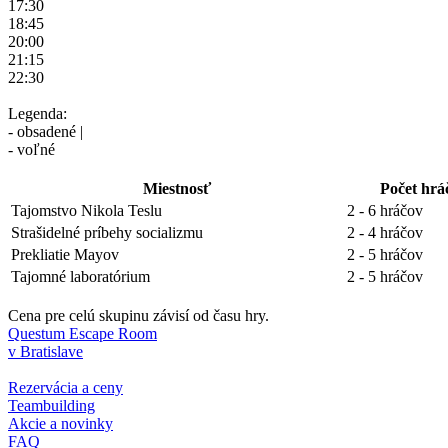
17:30
18:45
20:00
21:15
22:30
Legenda:
- obsadené |
- voľné
Miestnosť
Počet hrá
Tajomstvo Nikola Teslu
2 - 6 hráčov
Strašidelné príbehy socializmu
2 - 4 hráčov
Prekliatie Mayov
2 - 5 hráčov
Tajomné laboratórium
2 - 5 hráčov
Cena pre celú skupinu závisí od času hry.
Questum Escape Room
v Bratislave
Rezervácia a ceny
Teambuilding
Akcie a novinky
FAQ