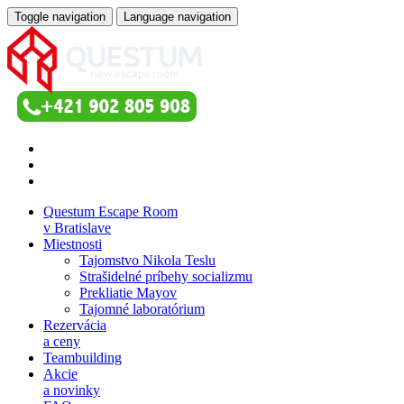
Toggle navigation
Language navigation
Questum Escape Room
v Bratislave
Miestnosti
Tajomstvo Nikola Teslu
Strašidelné príbehy socializmu
Prekliatie Mayov
Tajomné laboratórium
Rezervácia
a ceny
Teambuilding
Akcie
a novinky