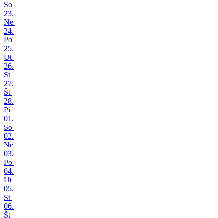
So
23.
Ne
24.
Po
25.
Ut
26.
St
27.
Št
28.
Pi
01.
So
02.
Ne
03.
Po
04.
Ut
05.
St
06.
Št