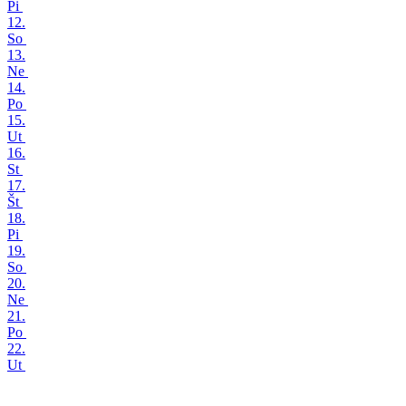
Pi
12.
So
13.
Ne
14.
Po
15.
Ut
16.
St
17.
Št
18.
Pi
19.
So
20.
Ne
21.
Po
22.
Ut