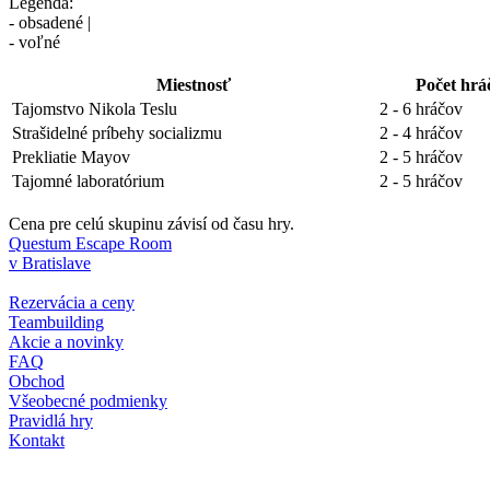
Legenda:
- obsadené |
- voľné
Miestnosť
Počet hrá
Tajomstvo Nikola Teslu
2 - 6 hráčov
Strašidelné príbehy socializmu
2 - 4 hráčov
Prekliatie Mayov
2 - 5 hráčov
Tajomné laboratórium
2 - 5 hráčov
Cena pre celú skupinu závisí od času hry.
Questum Escape Room
v Bratislave
Rezervácia a ceny
Teambuilding
Akcie a novinky
FAQ
Obchod
Všeobecné podmienky
Pravidlá hry
Kontakt