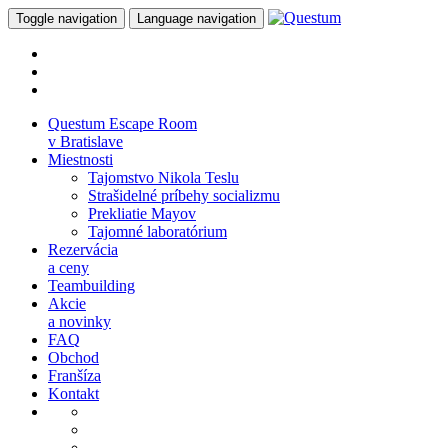
Toggle navigation
Language navigation
Questum Escape Room
v Bratislave
Miestnosti
Tajomstvo Nikola Teslu
Strašidelné príbehy socializmu
Prekliatie Mayov
Tajomné laboratórium
Rezervácia
a ceny
Teambuilding
Akcie
a novinky
FAQ
Obchod
Franšíza
Kontakt