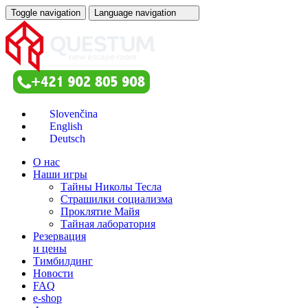
Toggle navigation
Language navigation
О нас
Наши игры
Тайны Николы Тесла
Страшилки социализма
Проклятие Майя
Тайная лаборатория
Резервация
и цены
Тимбилдинг
Новости
FAQ
e-shop