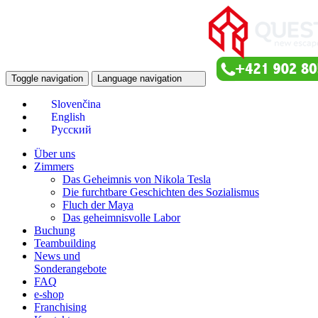
Toggle navigation
Language navigation
Über uns
Zimmers
Das Geheimnis von Nikola Tesla
Die furchtbare Geschichten des Sozialismus
Fluch der Maya
Das geheimnisvolle Labor
Buchung
Teambuilding
News und
Sonderangebote
FAQ
e-shop
Franchising